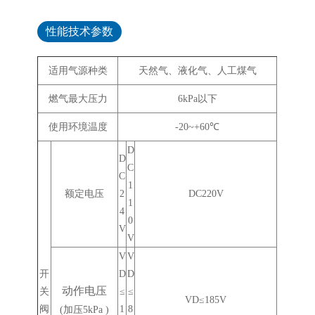
性能技术参数
适用气源种类
天然气、液化气、人工煤气
燃气最大压力
6kPa以下
使用环境温度
-20~+60℃
D
D
C
C
1
额定电压
2
DC220V
1
4
0
V
V
V
V
开
D
D
动作电压
关
≤
≤
VD≤185V
阀
1
8
(加压5kPa )