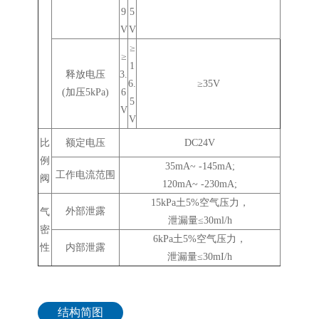
9
5
V
V
≥
≥
1
释放电压
3.
6.
≥35V
(加压5kPa)
6
5
V
V
比
额定电压
DC24V
例
35mA~ -145mA;
工作电流范围
阀
120mA~ -230mA;
15kPa土5%空气压力，
外部泄露
气
泄漏量≤30ml/h
密
6kPa土5%空气压力，
性
内部泄露
泄漏量≤30mI/h
结构简图